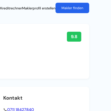
Makler finden
r
Kreditrechner
Maklerprofil erstellen
9.8
Kontakt
📞
0711 18427840