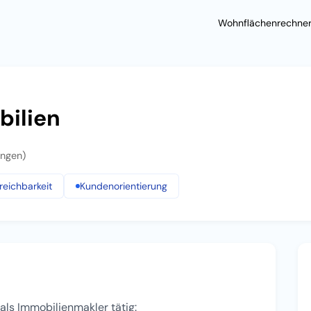
Wohnflächenrechne
ilien
ungen)
reichbarkeit
Kundenorientierung
als Immobilienmakler tätig: